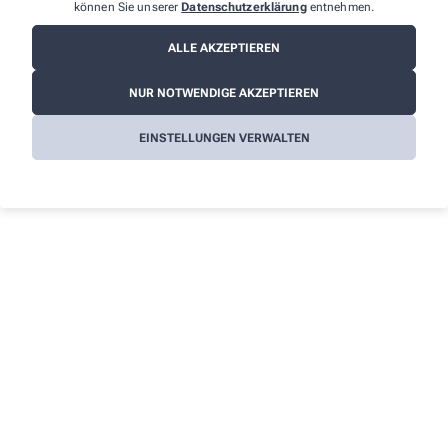
Informationen
können Sie unserer
Datenschutzerklärung
entnehmen.
Impressum
ALLE AKZEPTIEREN
Datenschutz
NUR NOTWENDIGE AKZEPTIEREN
AGB
Cookies
EINSTELLUNGEN VERWALTEN
Barrierefreiheitserklärung
Wir legen großen Wert auf den Schutz Ihrer persönlichen
Daten und garantieren die sichere Übertragung durch eine SSL-
Verschlüsselung.