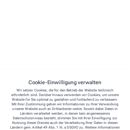
Menü
Startseite
Vorbestellen
Leistungen
Kontakt
Kontakt
Über uns
Cookie-Einwilligung verwalten
Notdienst
Laurentius Apotheke e.K.
Wir setzen Cookies, die für den Betrieb der Website technisch
Kontakt
erforderlich sind. Darüber hinaus verwenden wir Cookies, um unsere
Website für Sie optimal zu gestalten und fortlaufend zu verbessern.
Leistungen
Hanauer Landstraße 37
,
63594
Hasselroth
Mit Ihrer Zustimmung geben wir Informationen zu Ihrer Verwendung
06055/66 55
unserer Website auch an Drittanbieter weiter. Soweit dabei Daten in
Ländern verarbeitet werden, in denen kein angemessenes
06055/8 17 21
Datenschutzniveau besteht, stimmen Sie mit Ihrer Einwilligung zur
info@laurentius-hasselroth.de
Nutzung dieser Dienste auch der Verarbeitung Ihrer Daten in diesen
Ländern gem. Artikel 49 Abs. 1 lit. a DSGVO zu. Weitere Informationen